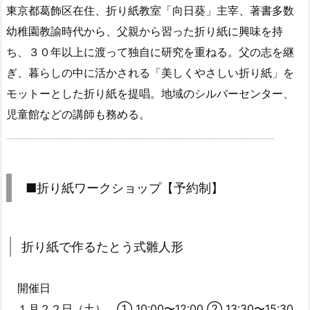
東京都葛飾区在住、折り紙教室「向日葵」主宰、著書多数
幼稚園教諭時代から、父親から習った折り紙に興味を持
ち、３０年以上に渡って独自に研究を重ねる。父の志を継
ぎ、暮らしの中に活かされる「美しくやさしい折り紙」を
モットーとした折り紙を提唱。地域のシルバーセンター、
児童館などの講師も務める。
■折り紙ワークショップ【予約制】
折り紙で作るたとう式雛人形
開催日
１月２２日（土） ① 10:00〜12:00 ② 13:30〜15:30