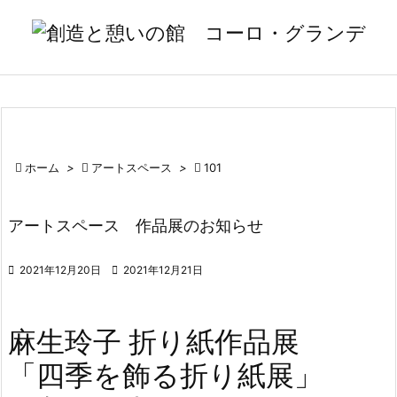

メニュ

サイド

前へ

ホーム
>

アートスペース
>

101

次へ

アートスペース 作品展のお知らせ
検索

2021年12月20日

2021年12月21日
麻生玲子 折り紙作品展
「四季を飾る折り紙展」