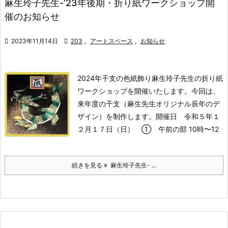
麻生玲子先生-’23年後期・折り紙ワークショップ開
催のお知らせ

2023年11月14日

203
,
アートスペース
,
お知らせ
2024年干支の色紙飾り
麻生玲子先生の折り紙
ワークショップを開催いたします。
今回は、
来年度の干支（麻生先生オリジナル辰年のデ
ザイン）を制作します。
開催日 令和５年１
２月１７日（日） ① 午前の部 10時〜12
続きを見る
麻生玲子先生- ...