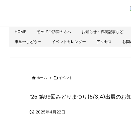
HOME
初めてご訪問の方へ
お知らせ・投稿記事など
紙童〜しどう〜
イベントカレンダー
アクセス
お問

ホーム
>

イベント
’25 第99回みどりまつり(5/3,4)出展のお

2025年4月22日