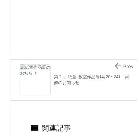

Prev
第２回 紙童-教室作品展(4/20~24) 開
催のお知らせ

関連記事