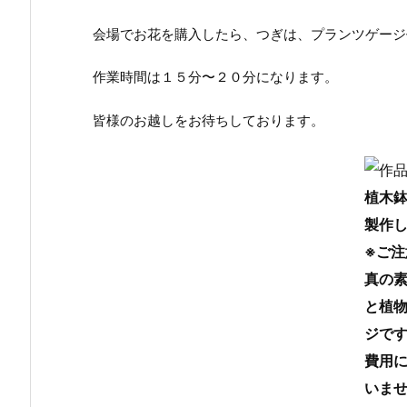
会場でお花を購入したら、つぎは、プランツゲージ
作業時間は１５分〜２０分になります。
皆様のお越しをお待ちしております。
植木
製作
※ご注
真の
と植
ジで
費用
いま