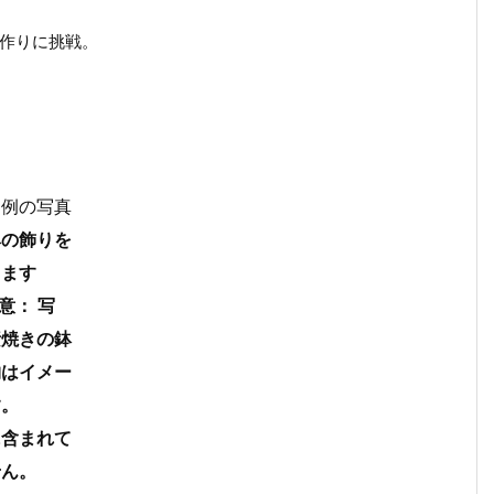
作りに挑戦。
鉢の飾りを
します
意： 写
素焼きの鉢
物はイメー
す。
に含まれて
せん。