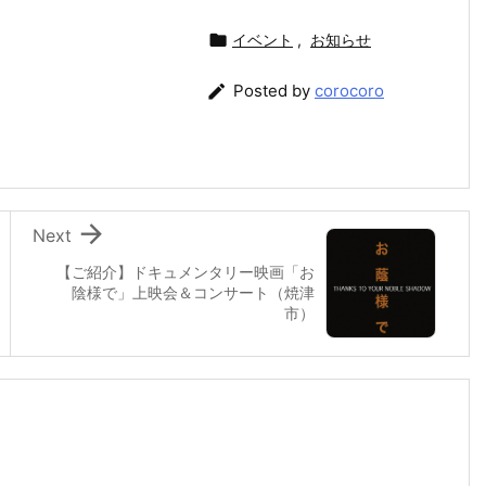

イベント
,
お知らせ

Posted by
corocoro

Next
【ご紹介】ドキュメンタリー映画「お
陰様で」上映会＆コンサート（焼津
市）